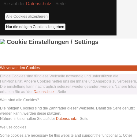
Sie auf der
Datenschutz
- Seite.
Alle Cookies akzeptieren
Nur die nötigen Cookies frei geben
Cookie Einstellungen / Settings
Wir verwenden Cookies
Einige Cookies sind für diese Webseite notwendig und unterstützen die
Funktionalität. Andere Cookies helfen uns die Inhalte und Angebote zu verbessern.
Die Einstellung kann nachträglich jederzeit wieder geändert werden. Nähere Infos
erhalten Sie auf der
Datenschutz
- Seite.
Was sind alle Cookies?
Die nötigen Cookies sind die Zahnräder dieser Webseite. Damit die Seite genutzt
werden kann, werden diese platziert.
Nähere Infos erhalten Sie auf der
Datenschutz
- Seite.
We use cookies
Some cookies are necessary for this website and support the functionality. Other