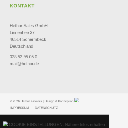
KONTAKT
Hethor Sales GmbH
Linnenhee 37
46514 Schermbeck
Deutschland
028 53 95 05 0
mail@hethor.de
© 2026 Hethor Flowers | Design & Konzeption
IMPRESSUM
DATENSCHUTZ
COOKIE EINSTELLUNGEN: Nähere Infos erhalten