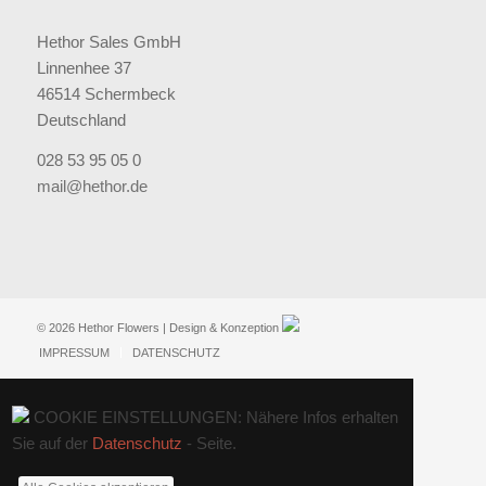
Hethor Sales GmbH
Linnenhee 37
46514 Schermbeck
Deutschland
028 53 95 05 0
mail@hethor.de
© 2026 Hethor Flowers | Design & Konzeption
IMPRESSUM
DATENSCHUTZ
COOKIE EINSTELLUNGEN: Nähere Infos erhalten
Sie auf der
Datenschutz
- Seite.