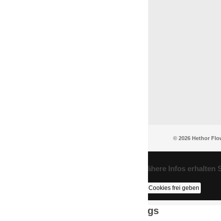
© 2026 Hethor Flo
COOKIE EINSTELLUNGEN: Nähere Infos erhalten S
Alle Cookies akzeptieren
Nur die nötigen Cookies frei geben
Cookie Einstellungen / Settings