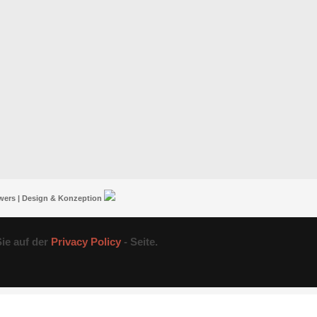
wers | Design & Konzeption
ie auf der
Privacy Policy
- Seite.