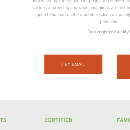
there is simply more space for goods and conversat
live look at breeding and what innovations are on th
get a head start on the market. Exclusive and onl
potential.
Just register quickly!
BY EMAIL
TS
CERTIFIED
FAM