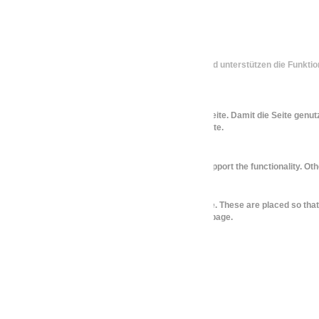
Wir verwenden Cookies
Einige Cookies sind für diese Webseite notwendig und unterstützen die Funktio
erhalten Sie auf der
Privacy Policy
- Seite.
Was sind alle Cookies?
Die nötigen Cookies sind die Zahnräder dieser Webseite. Damit die Seite genutz
Nähere Infos erhalten Sie auf der
Privacy Policy
- Seite.
We use cookies
Some cookies are necessary for this website and support the functionality. Oth
What are all cookies?
The necessary cookies are the engine of this website. These are placed so tha
You can find more information on the
Privacy Policy
page.