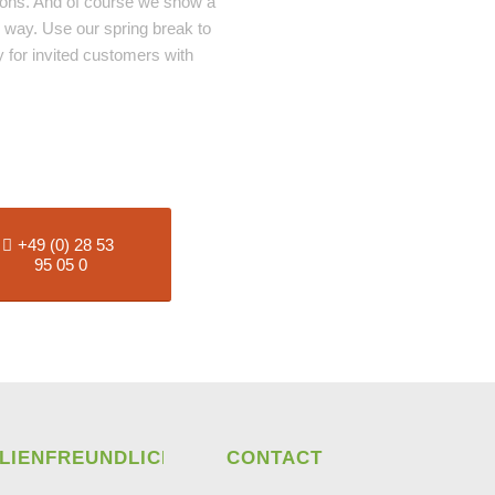
ions. And of course we show a
e way. Use our spring break to
y for invited customers with
+49 (0) 28 53
95 05 0
ILIENFREUNDLICH
CONTACT