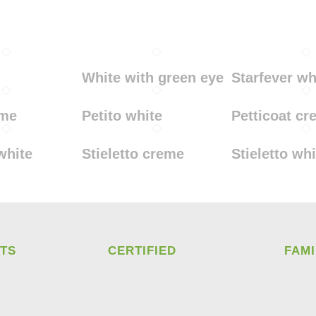
White with green eye
Starfever wh
eme
Petito white
Petticoat c
white
Stieletto creme
Stieletto whi
TS
CERTIFIED
FAM