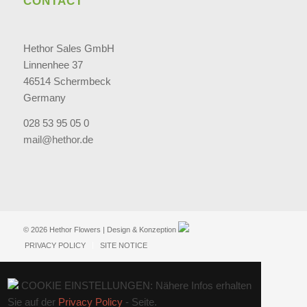
CONTACT
Hethor Sales GmbH
Linnenhee 37
46514 Schermbeck
Germany
028 53 95 05 0
mail@hethor.de
© 2026 Hethor Flowers | Design & Konzeption
PRIVACY POLICY
SITE NOTICE
COOKIE EINSTELLUNGEN: Nähere Infos erhalten
Sie auf der
Privacy Policy
- Seite.