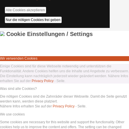
Alle Cookies akzeptieren
Nur die nötigen Cookies frei geben
Cookie Einstellungen / Settings
Wir verwenden Cookies
Einige Cookies sind für diese Webseite notwendig und unterstützen die
Funktionalität. Andere Cookies helfen uns die Inhalte und Angebote zu verbessern.
Die Einstellung kann nachträglich jederzeit wieder geändert werden. Nähere Infos
erhalten Sie auf der
Privacy Policy
- Seite.
Was sind alle Cookies?
Die nötigen Cookies sind die Zahnräder dieser Webseite. Damit die Seite genutzt
werden kann, werden diese platziert.
Nähere Infos erhalten Sie auf der
Privacy Policy
- Seite.
We use cookies
Some cookies are necessary for this website and support the functionality. Other
cookies help us to improve the content and offers. The setting can be changed