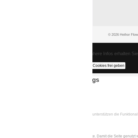
© 2026 Hethor Flow
COOKIE EINSTELLUNGEN: Nähere Infos erhalten Sie 
Alle Cookies akzeptieren
Nur die nötigen Cookies frei geben
Cookie Einstellungen / Settings
Wir verwenden Cookies
Einige Cookies sind für diese Webseite notwendig und unterstützen die Funktional
Sie auf der
Privacy Policy
- Seite.
Was sind alle Cookies?
Die nötigen Cookies sind die Zahnräder dieser Webseite. Damit die Seite genutzt 