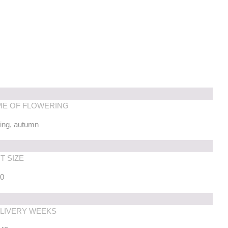
ME OF FLOWERING
ing, autumn
T SIZE
10
LIVERY WEEKS