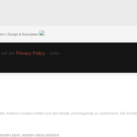
ers | Design & Konzeption
auf der
Privacy Policy
- Seite.
ität. Andere Cookies helfen uns die Inhalte und Angebote zu verbessern. Die Einst
werden kann, werden diese platziert.