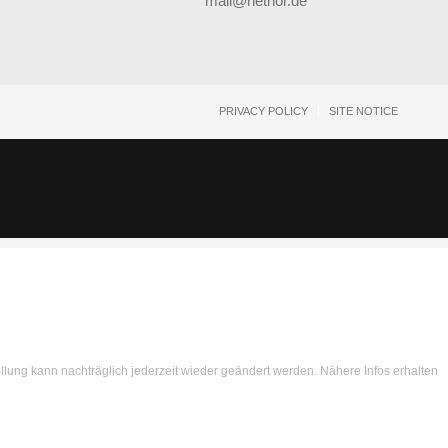
mail@hethor.de
PRIVACY POLICY
SITE NOTICE
ellung kann nachträglich jederzeit wieder geändert werden. Nähere Infos erhalten