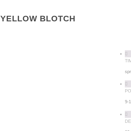
 YELLOW BLOTCH
TI
spr
PO
9-
DE