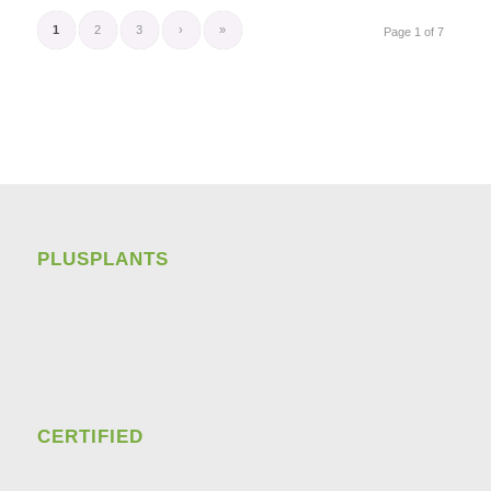
1
2
3
›
»
Page 1 of 7
PLUSPLANTS
CERTIFIED