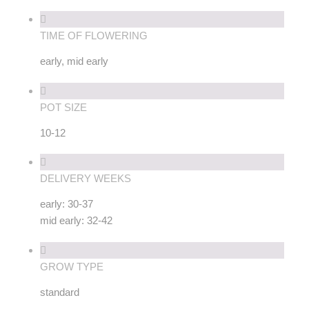
TIME OF FLOWERING
early, mid early
POT SIZE
10-12
DELIVERY WEEKS
early: 30-37
mid early: 32-42
GROW TYPE
standard