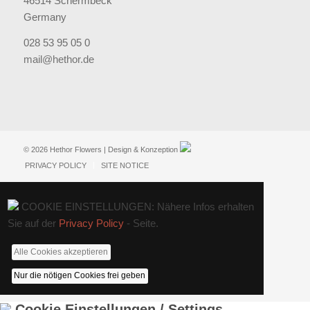
46514 Schermbeck
Germany
028 53 95 05 0
mail@hethor.de
© 2026 Hethor Flowers | Design & Konzeption
PRIVACY POLICY
SITE NOTICE
COOKIE EINSTELLUNGEN: Nähere Infos erhalten
Sie auf der
Privacy Policy
- Seite.
Alle Cookies akzeptieren
Nur die nötigen Cookies frei geben
Cookie Einstellungen / Settings