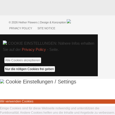
© 2026 Hethor Flowers | Design & Konzeption
PRIVACY POLICY
SITE NOTICE
COOKIE EINSTELLUNGEN: Nähere Infos erhalten
Sie auf der
Privacy Policy
- Seite.
Alle Cookies akzeptieren
Nur die nötigen Cookies frei geben
Cookie Einstellungen / Settings
Wir verwenden Cookies
Einige Cookies sind für diese Webseite notwendig und unterstützen die
Funktionalität. Andere Cookies helfen uns die Inhalte und Angebote zu verbessern.